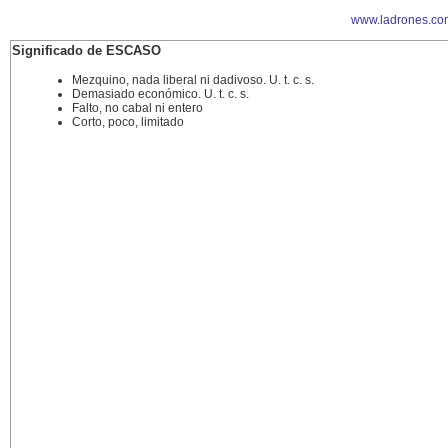
www.ladrones.co
Significado de ESCASO
Mezquino, nada liberal ni dadivoso. U. t. c. s.
Demasiado económico. U. t. c. s.
Falto, no cabal ni entero
Corto, poco, limitado